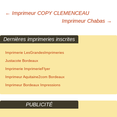
Navigation
←
Imprimeur COPY CLEMENCEAU
Imprimeur Chabas
→
des
articles
Dernières imprimeries inscrites
Imprimerie LesGrandesImprimeries
Justacote Bordeaux
Imprimerie ImprimerieFlyer
Imprimeur Aquitaine2com Bordeaux
Imprimeur Bordeaux Impressions
PUBLICITÉ